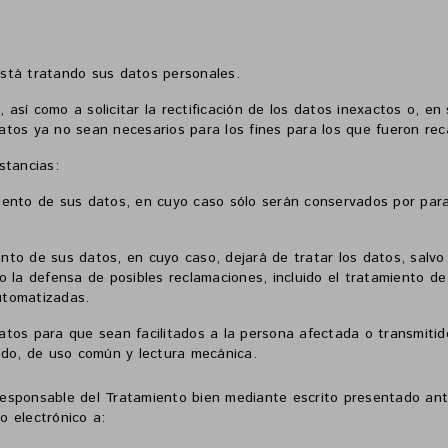
stá tratando sus datos personales.
así como a solicitar la rectificación de los datos inexactos o, en s
datos ya no sean necesarios para los fines para los que fueron re
stancias:
amiento de sus datos, en cuyo caso sólo serán conservados por
para
iento de sus datos, en cuyo caso,
dejará de tratar los datos, salvo
o o la defensa de posibles reclamaciones, incluido el tratamiento d
automatizadas.
datos para que sean facilitados a la persona afectada o transmiti
do, de uso común y lectura mecánica.
Responsable del Tratamiento bien mediante escrito presentado an
o electrónico a: